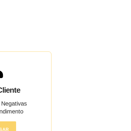
liente
e Negativas
ndimento
SAR