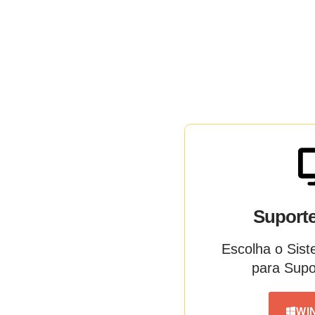
Suport
Escolha o Sis
para Sup
WI