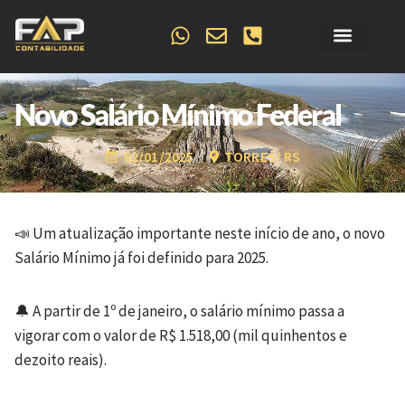
Sobre Nós
Artigos & Notícias
Novo Salário Mínimo Federal
02/01/2025
TORRES/ RS
📣 Um atualização importante neste início de ano, o novo
Salário Mínimo já foi definido para 2025.
🔔 A partir de 1º de janeiro, o salário mínimo passa a
vigorar com o valor de R$ 1.518,00 (mil quinhentos e
dezoito reais).